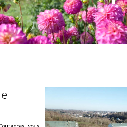
re
Coutances vous