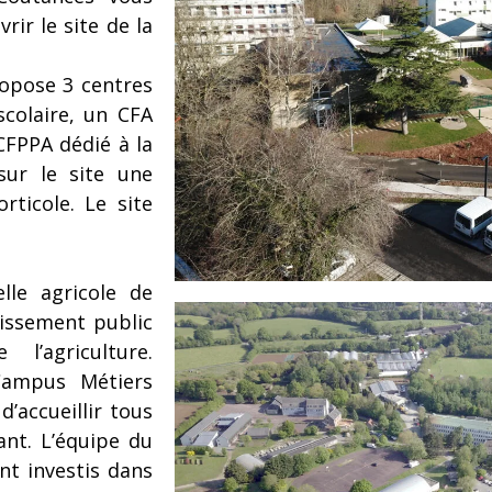
rir le site de la
opose 3 centres
colaire, un CFA
CFPPA dédié à la
sur le site une
rticole. Le site
lle agricole de
lissement public
’agriculture.
 Campus Métiers
’accueillir tous
ant. L’équipe du
t investis dans