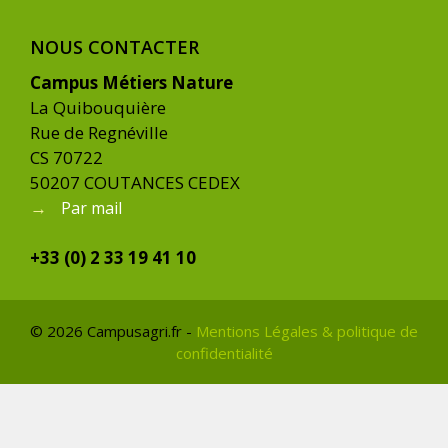
NOUS CONTACTER
Campus Métiers Nature
La Quibouquière
Rue de Regnéville
CS 70722
50207 COUTANCES CEDEX
→
Par mail
+33 (0) 2 33 19 41 10
© 2026 Campusagri.fr -
Mentions Légales & politique de
confidentialité