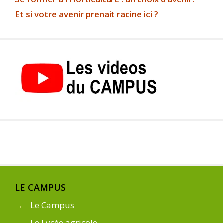
Et si votre avenir prenait racine ici ?
LE CAMPUS
→
Le Campus
→
Le Lycée agricole