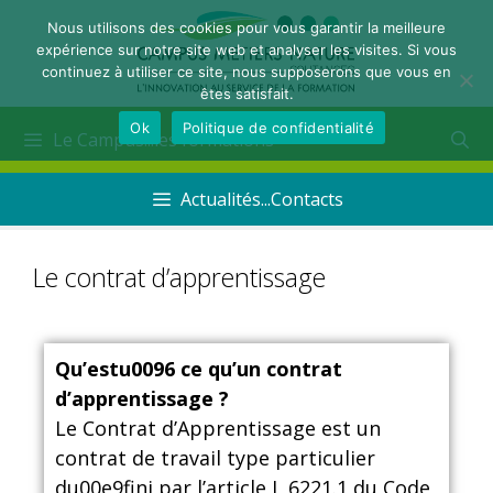
Nous utilisons des cookies pour vous garantir la meilleure
expérience sur notre site web et analyser les visites. Si vous
continuez à utiliser ce site, nous supposerons que vous en
êtes satisfait.
Ok
Politique de confidentialité
Le Campus...les formations
Actualités...Contacts
Le contrat d’apprentissage
Qu’estu0096 ce qu’un contrat
d’apprentissage ?
Le Contrat d’Apprentissage est un
contrat de travail type particulier
du00e9fini par l’article L 6221.1 du Code