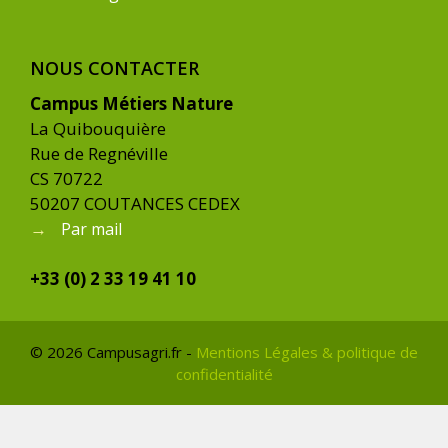
NOUS CONTACTER
Campus Métiers Nature
La Quibouquière
Rue de Regnéville
CS 70722
50207 COUTANCES CEDEX
→
Par mail
+33 (0) 2 33 19 41 10
© 2026 Campusagri.fr -
Mentions Légales & politique de
confidentialité