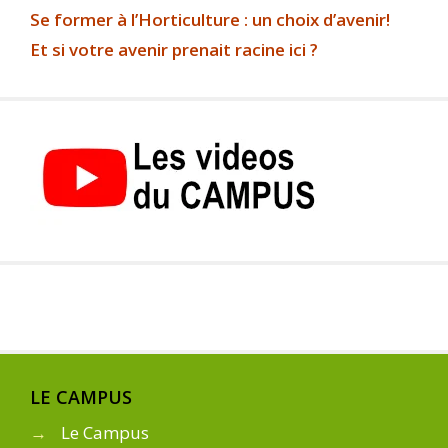
Se former à l’Horticulture : un choix d’avenir!
Et si votre avenir prenait racine ici ?
LE CAMPUS
→
Le Campus