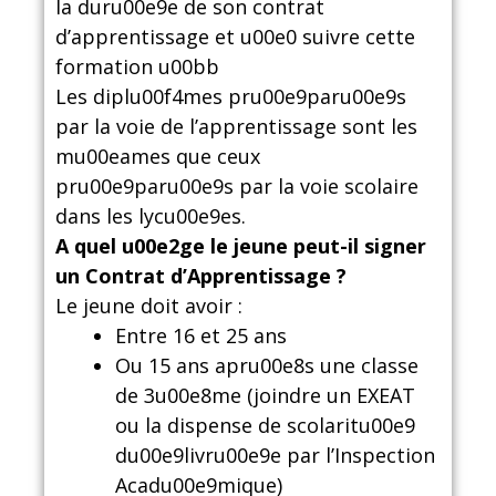
la duru00e9e de son contrat
d’apprentissage et u00e0 suivre cette
formation u00bb
Les diplu00f4mes pru00e9paru00e9s
par la voie de l’apprentissage sont les
mu00eames que ceux
pru00e9paru00e9s par la voie scolaire
dans les lycu00e9es.
A quel u00e2ge le jeune peut-il signer
un Contrat d’Apprentissage ?
Le jeune doit avoir :
Entre 16 et 25 ans
Ou 15 ans apru00e8s une classe
de 3u00e8me (joindre un EXEAT
ou la dispense de scolaritu00e9
du00e9livru00e9e par l’Inspection
Acadu00e9mique)