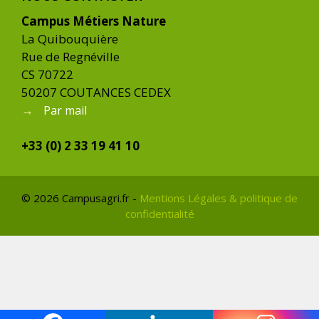
Campus Métiers Nature
La Quibouquière
Rue de Regnéville
CS 70722
50207 COUTANCES CEDEX
→
Par mail
+33 (0) 2 33 19 41 10
© 2026 Campusagri.fr -
Mentions Légales & politique de
confidentialité