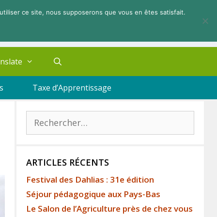
utiliser ce site, nous supposerons que vous en êtes satisfait.
nslate
s
Taxe d’Apprentissage
ARTICLES RÉCENTS
Festival des Dahlias : 31e édition
Séjour pédagogique aux Pays-Bas
Le Salon de l’Agriculture près de chez vous