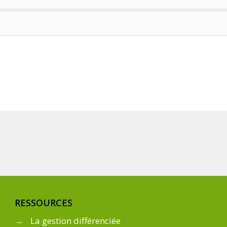
RESSOURCES
→
La gestion différenciée