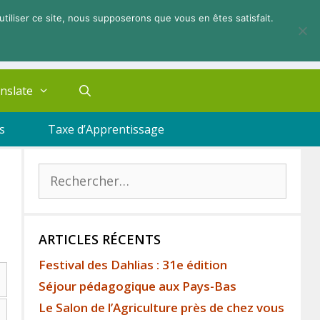
utiliser ce site, nous supposerons que vous en êtes satisfait.
nslate
s
Taxe d’Apprentissage
ARTICLES RÉCENTS
Festival des Dahlias : 31e édition
Séjour pédagogique aux Pays-Bas
Le Salon de l’Agriculture près de chez vous