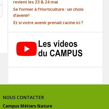
revient les 23 & 24 mai
Se former à l’Horticulture : un choix
d’avenir!
Et si votre avenir prenait racine ici ?
NOUS CONTACTER
Campus Métiers Nature