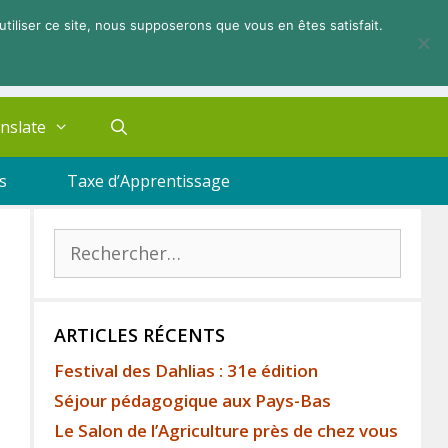
utiliser ce site, nous supposerons que vous en êtes satisfait.
nslate
s
Taxe d’Apprentissage
ARTICLES RÉCENTS
Festival des Dahlias : 31e édition
Séjour pédagogique aux Pays-Bas
Le Salon de l’Agriculture près de chez vous