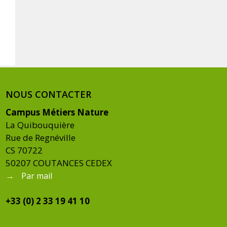
NOUS CONTACTER
Campus Métiers Nature
La Quibouquière
Rue de Regnéville
CS 70722
50207 COUTANCES CEDEX
→
Par mail
+33 (0) 2 33 19 41 10