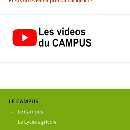
Et si votre avenir prenait racine ici ?
LE CAMPUS
→
Le Campus
→
Le Lycée agricole