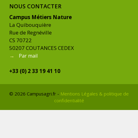
NOUS CONTACTER
Campus Métiers Nature
La Quibouquière
Rue de Regnéville
CS 70722
50207 COUTANCES CEDEX
→
Par mail
+33 (0) 2 33 19 41 10
© 2026 Campusagri.fr -
Mentions Légales & politique de
confidentialité