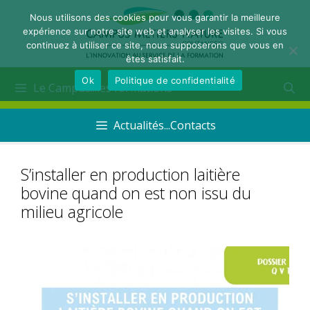
Nous utilisons des cookies pour vous garantir la meilleure
expérience sur notre site web et analyser les visites. Si vous
continuez à utiliser ce site, nous supposerons que vous en
êtes satisfait.
Ok
Politique de confidentialité
Le Campus...les formations
Actualités...Contacts
S’installer en production laitière
bovine quand on est non issu du
milieu agricole