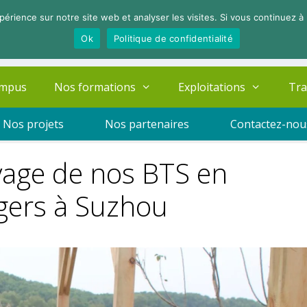
périence sur notre site web et analyser les visites. Si vous continuez à 
Ok
Politique de confidentialité
ampus
Nos formations
Exploitations
Tra
Nos projets
Nos partenaires
Contactez-nou
yage de nos BTS en
ers à Suzhou