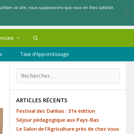
utiliser ce site, nous supposerons que vous en êtes satisfait.
nslate
s
Taxe d’Apprentissage
ARTICLES RÉCENTS
Festival des Dahlias : 31e édition
Séjour pédagogique aux Pays-Bas
Le Salon de l’Agriculture près de chez vous