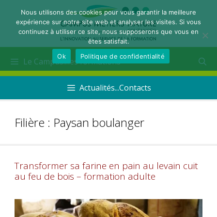
Nous utilisons des cookies pour vous garantir la meilleure
expérience sur notre site web et analyser les visites. Si vous
continuez à utiliser ce site, nous supposerons que vous en
êtes satisfait.
Ok
Politique de confidentialité
Le Campus...les formations
Actualités...Contacts
Filière :
Paysan boulanger
Transformer sa farine en pain au levain cuit
au feu de bois – formation adulte